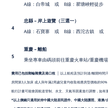
A線：白帝城 或 B線：瞿塘峽輕徒步
忠縣
–
岸上遊覽（三選一）
4
A線：石寶寨 或 B線：西沱古鎮 或
重慶
–
離船
5
乘坐專車由碼頭前往重慶火車站/重慶機場
費用已包括
郵輪雜費
及
港口稅
│ 以上航程及預計到達/離開時
房間第3人加床 成人與年滿2周歲兒童均收取相應房型價格的90%
航行計畫可能會因航道管制、水文、天氣等因素進行調整，如有
*以上價錢只適用於持中國大陸居民證件、中國大陸護照、港澳
/