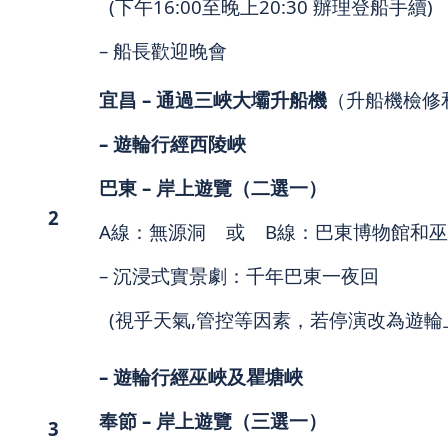
(下午16:00至晚上20:30 辦理登船手續)
– 船長歡迎晚會
宜昌
–
通過三峽大壩升船機
（升船機檢修
–
遊輪
行經西陵峽
巴東
–
岸上遊覽（二選一）
2
A線：無源洞 或 B線：巴東博物館和
– 沉浸式實景劇：千年巴東一夜回
(視乎天氣,管控等因素，若停演改為遊輪
–
遊輪
行經
巫峽及瞿塘峽
奉節
–
岸上遊覽（三選一）
3