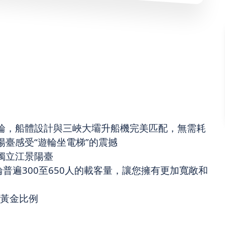
輪，船體設計與三峽大壩升船機完美匹配，無需耗
臺感受“遊輪坐電梯”的震撼
獨立江景陽臺
普遍300至650人的載客量，讓您擁有更加寬敞和
的黃金比例