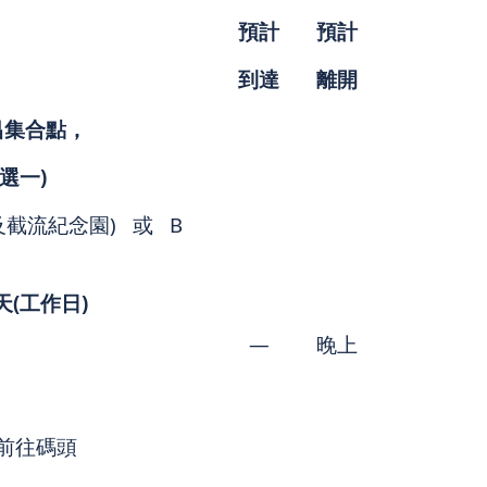
預計
預計
到達
離開
昌集合點，
選一
)
及截流紀念園) 或 B
天
(
工作日
)
—
晚上
車前往碼頭