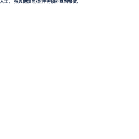
人士。 持其他護照
/
證件需額外查詢報價。