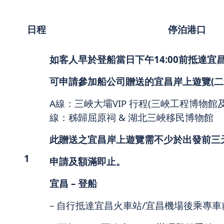
日程
停泊港口
如客人早於登船當日下午
14:00
前抵達宜
可申請參加船公司贈送的宜昌岸上遊覽
(
二
A線：三峽大壩VIP 行程(三峽工程博物館
線：秭歸屈原祠 & 湖北三峽移民博物館
此贈送之宜昌岸上遊覽需不少於出發前三
1
申請及額滿即止。
宜昌
–
登船
– 自行抵達宜昌火車站/宜昌機場後乘專