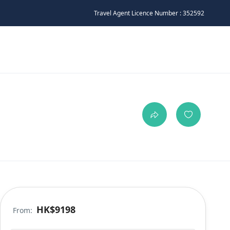
Travel Agent Licence Number : 352592
HK$9198
From: