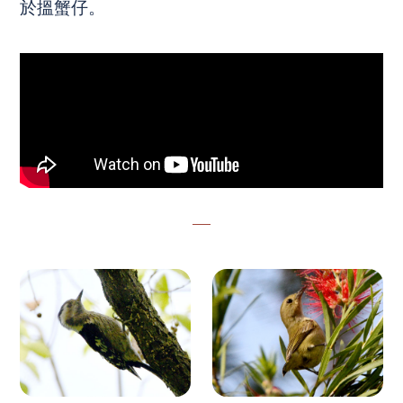
於搵蟹仔。