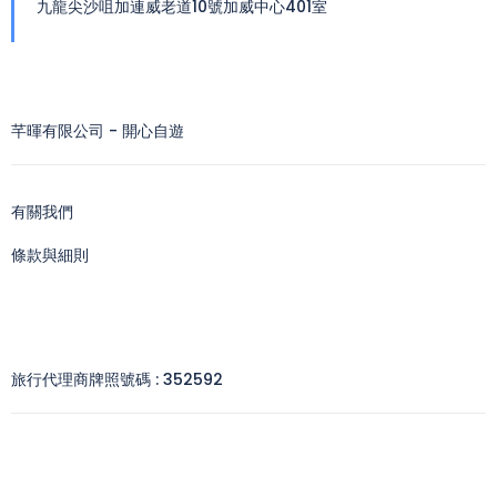
九龍尖沙咀加連威老道10號加威中心401室
芊暉有限公司 - 開心自遊
有關我們
條款與細則
旅行代理商牌照號碼 : 352592