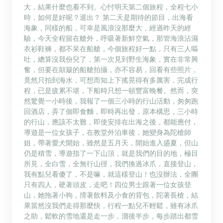
大，結果什麼也看不到。心忖明天第二個旅程，全程七小
時，如何是好呢？退出？ 第二天是期待的節目，出海看
海象，同樣的船，可幸是風浪沒那麼大，經過昨天的經
驗，今天全程留在艙外，呼吸著新鮮空氣，那管海浪沾濕
衣衫鞋褲，都不呆在船艙，今個旅程好一點，只有三人嘔
吐，總算沒我份兒了，第一次見到野生海象，實在非常興
奮，但要在顛簸的船艙拍攝，亦不容易，回看有些照片，
竟然只拍到海水，可想而知上下搖晃得有多厲害，完成行
程，已是疲累不堪，下船時只想一頓豐富晚餐。然而，突
然驚覺一小時後，我報了一個三小時的行山活動，匆匆跑
回酒店，弄了個即食麵，即時再出發，原本構思，三小時
的行山，應該不太難，即使安排在出海之後，都能應付，
導遊是一位女孩子，在教堂外泊車後，她變身為陀槍師
姐，帶著愛犬開始，雖然是五月天，開始進入盛夏，但山
仍是積雪，導遊指了一下山頂，就是我們的目的地，極目
所見，全白雪，全無行山徑，我們換過冰爪，直接登山，
我有點兒看傻了，不是嘛，就這樣登山！也沒辦法，全團
只有四人，硬著頭皮，走吧！四位男士跟著一位女孩登
山，她拖著小狗，揹著飲料及小食的背包，陀著長槍，結
果當然沒我們走得那麼快，行程一點兒不輕鬆，雖有冰爪
之助，鬆軟的雪地還是走一步，溜後半步，每步踏出都雪