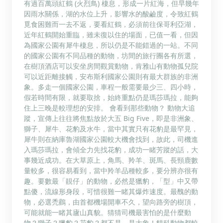
有過百萬頭紅鶴 (火烈鳥) 棲息，形成一片紅海，但早幾年
因雨水關係，湖的水位上升，影響水的酸鹼度，令致紅鶴
覓食困難而一去不返，要看紅鶴，必須前往保哥利亞湖，
近年紅鶴開始重臨，雖未復以住的場面，已值一看，但因
為國家公園有犀牛棲息，所以仍是不能錯過的一站。不同
的國家公園有不同品種的動物，坊間的旅行團各有所選，
在樹頂酒店可以安坐房間觀賞動物，肯雅山有動物孤兒院
可以近距離接觸，安布斯利國家公園則有最大群族的非洲
象。多走一個國家公園，車程一般需要最少三、四小時，
假若時間有限，就要取捨，始終重點仍是瑪莎瑪拉，能夠
住上三晚是較理想的安排。 會看到那些動物？ 動物大追
蹤，宣傳上往往將焦點放於大五 Big Five，即是非洲象、
獅子、犀牛、花豹及水牛，當中其實只有花豹是最罕見，
犀牛則在納庫魯湖國家公園較大機會找到，故此，司機進
入瑪莎瑪拉，會傾全力先找花豹，成功一睹芳蹤的話，大
事幾近成功。在大草原上，角馬、羚羊、斑馬、長頸鹿數
量較多，很容易看到，當中羚羊品種較多，要分辨亦很有
趣。要數最「靚仔」的動物，必然是獵豹，「型」中又帶
點傻，流線形身段，可惜很難一睹其爆炸速度。最醜的動
物，必選禿鸛，由首都機場開車不久，望向路旁的樹頂，
可能就能一睹其廬山真貌。猜猜司機最害怕的是什麼動
物？獅子？獵豹？花豹？都不是，是大象！貓科動物都較