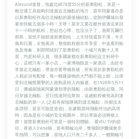
Alesund進發，地處北緯78度55分的新奧勒松，算是一
般交通工具能夠到達最近北極點的地方，當年阿蒙遜亦是
以新奧勒松作為往北極點的最後補給點，從朗伊爾城出發
要坐快艇五個多小時！天呀！莫非又要在艙外捱過這來回
十一小時的航程，想起也心悸。也沒法子了，遊斯瓦爾巴
群島，當然不能錯過新奧勒松，上天待我還算不薄，今天
風和日麗，全無風浪，整個航程都非常享受，中途看到鯨
魚及海象，剎那間就到了新奧勒松，小城只有數十人常
居，均是科研人員，很多國家都在新奧勒松設立科研中
心，這裡只有一家小店，一家博物館及一家酒店，由於非
常接近北極點，導遊亦要帶備長槍，所有居於新奧勒松的
人都必須有配槍，每一幢建築物的大門都不能上鎖，以便
受到北極熊襲擊的人能夠及時入內躲避。在1926年5月11
日，挪威探險家阿蒙遜領導的飛船，由新奧勒松起飛，同
日穿越北極點，翌日抵達阿拉斯加，這趟航程被視為到達
北極點的第一人 (之前有探險隊稱到達北極點，但都沒太
多證明，甚至可能是造假)，在參觀當時飛船停泊的高塔
時，因為是在小城的安全範圍外，所以導遊必須將槍上
膛！遊覽新奧勒松可算是一個特別體驗。 看VIU TV的節
目，香港人Irene稱，當有郵輪泊岸，整個朗伊爾城會非
常熱鬧，可以想像，當地人口只有二千多人，一艘郵輪可