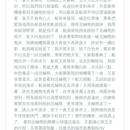
封，所以我們就只能遠觀。在皮拉米登的海岸，亦是最有
機會看到北極熊的地方，所以船長及船員不停以望遠鏡搜
索，皇天不負有心人，船長有發現，確定位置後，乘客們
緊張地用自家器材按船員指示，搜尋北極熊的蹤跡，我用
長鏡望呀望，都是找不著，船員替我用長鏡拍了北極熊的
照片，並大叫他拍到了，很多乘客即時靠攏一睹北極熊的
風采，我將相機螢幕放大再放大再再放大，終於有一團白
影，船員稱這就是了，我不禁失笑，除了白色外，實在看
不出這是一頭北極熊，乘客們都大笑。大家都看夠了，船
開往另一方的冰川，船長又有發現，這次距離較短，我按
指示拍了幾張，再放大看，果然有團白影，今次好一點，
外型像是一頭北極熊，大家圍著我的相機看了一會，又是
笑聲震天。這算是看到北極熊了？船又開動，又回到皮拉
米登的海岸，船員稱北極熊走近岸邊！又用長鏡搜索一
番，終於北極熊現真身了，在岸邊冰層上走動，肉眼亦能
望到，用長鏡就可以清楚地拍到，雖然仍是遠的，但總算
實實在在地看到拍到北極熊，更幸運地，北極熊走了一
會，跳入水中游泳，游了一會又走會岸上，能夠做的就是
不停按動快門，總算不枉此行了！渺茫的機會，給我遇上
了。 看到北極熊的興奮心情還沒過去，又要擔心第五天
的行程，又再乘搭快艇，往最北的城市新奧勒松Ny