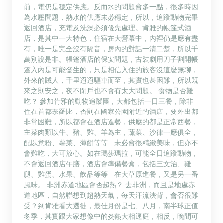
前，電仍是穩定供應。反而水的問題會多一點，很多時因
為水壓問題，熱水的供應未必穩定，所以，追蹤動物完畢
返回酒店，充電及洗澡必須優先處理。肯雅的帳篷式酒
店，是其中一大特色，住宿在大營幕中，內裡仍是應有盡
有，唯一是完全沒有隔音，房內的對話一清二楚，所以千
萬別說是非。帳篷酒店的保安問題，古裝劇用刀子割開帳
篷入內是可能發生的，只是相信入住的旅客沒這麼無聊，
外來的賊人，千里迢迢驅車而至，其實也甚困難，所以既
來之則安之，夜不閉戶也不會有太大問題。 食物是否難
吃？ 參加肯雅的動物追蹤團，大都包括一日三餐，除非
住在首都奈羅比，否則在國家公園附近的酒店，要外出都
非常困難，所以都會在酒店進餐，供應的都是正常西餐，
主菜肉類以牛、豬、雞、羊為主，蔬菜、沙律一應俱全，
配以意粉、薯菜、薄餅等等，未必會很精緻美味，但亦不
會難吃，大可放心。如在瑪莎瑪拉，可能全日追蹤動物，
不會返回酒店午膳，酒店會準備餐盒，包括三文治、雞
腿、雞蛋、水果、飲品等等，在大草原進餐，又是另一番
風味。 非洲赤道地區會否超熱？ 去非洲，而且是地處赤
道地區，自然聯想到超熱天氣，每天汗流浹背，會否很難
受？到肯雅看大遷徙，最佳月份是七、八月，南半球正值
冬季，其實跟大家想像中的炎熱大相逕庭，相反，晚間可