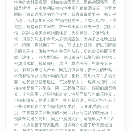
特色的食材及餐酒，例如在德國國境，提供德國豬手、香
腸及啤酒、在奧地利提供當地生產的葡萄酒等等，遊覽之
同時不會錯過地區的特色食物。我覺得最重要是，每到停
泊地，可以參加船公司主辦的觀光團，又或可以自行上岸
遊覽，若是跟長者同遊，在一些小鎮登岸走一會，買點手
信，試試地道美食就回船休息，免卻奔波。 跟郵輪比
較，河船的船上不會有太多玩樂設施，因為多是在晚上航
行，睡醒一覺就到了下一站，可以上岸遊覽，所以日間都
是觀光為主。郵輪大多有整天的航行，所以會長時間享受
船上設施，一些大型郵輪，會以獨有的玩樂設施作招徠，
例如滑水梯、模擬飛行、滑浪、攀岩等等，對於長者來
說，有時就未必太合適。同是提供多餐，數千人的郵輪，
不免有輪候及照顧不周的情況，相反，河船只有百多名乘
客，在餐廳已指定座位，每次都是由同一服務員招呼，同
枱亦會是相同的乘客，兩、三餐後已混熟。郵輪的船長晚
宴，非常隆重，須穿禮服赴會，河船同樣設有船長晚宴，
但隨和得多，對港人而言，較容易適應，亦毋須特別為了
一餐船長晚宴而要帶備禮服及皮鞋。 河船船費高低之
別，主要是享受及服務的不同，以及所包括的觀光項目，
較豪華高級的河船，同是中層房間計，可能略大2-3平方
米，大多包括了管家服務，很多時亦包括了所有觀光活
動，餐酒的供應可能較多選擇等等。推薦Luftner的原