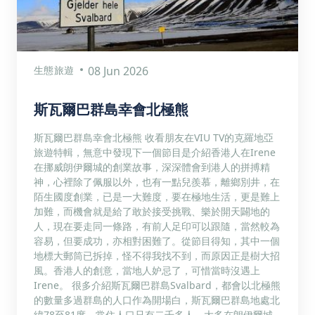
生態旅遊
08 Jun 2026
斯瓦爾巴群島幸會北極熊
斯瓦爾巴群島幸會北極熊 收看朋友在VIU TV的克羅地亞
旅遊特輯，無意中發現下一個節目是介紹香港人在Irene
在挪威朗伊爾城的創業故事，深深體會到港人的拼搏精
神，心裡除了佩服以外，也有一點兒羨慕，離鄉別井，在
陌生國度創業，已是一大難度，要在極地生活，更是難上
加難，而機會就是給了敢於接受挑戰、樂於開天闢地的
人，現在要走同一條路，有前人足印可以跟隨，當然較為
容易，但要成功，亦相對困難了。從節目得知，其中一個
地標大郵筒已拆掉，怪不得我找不到，而原因正是樹大招
風。香港人的創意，當地人妒忌了，可惜當時沒遇上
Irene。 很多介紹斯瓦爾巴群島Svalbard，都會以北極熊
的數量多過群島的人口作為開場白，斯瓦爾巴群島地處北
緯78至81度，常住人口只有二千多人，大多在朗伊爾城