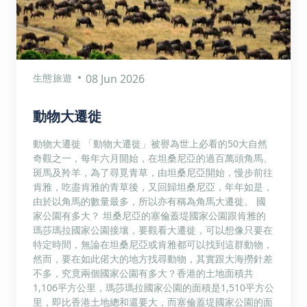
生態旅遊
08 Jun 2026
動物大遷徙
動物大遷徙 「動物大遷徙」被譽為世上必看的50大自然
奇觀之一，每年六月開始，在坦桑尼亞的過百萬頭角馬、
斑馬及羚羊，為了尋覓青草，由坦桑尼亞開始，慢步前往
肯雅，吃盡肯雅的青草後，又回歸坦桑尼亞，年年如是，
由於以角馬的數量最多，所以亦有稱為角馬大遷徙。 國
家公園有多大？ 坦桑尼亞的塞倫蓋堤國家公園跟肯雅的
瑪莎瑪拉國家公園接壤，要觀看大遷徙，可以想像只要在
特定時間，無論在坦桑尼亞或肯雅都可以找到這群動物，
然而，要在如此偌大的地方找尋動物，其實跟大海撈針差
不多，究竟兩個國家公園有多大？香港的土地面積共
1,106平方公里，瑪莎瑪拉國家公園的面積是1,510平方公
里，即比香港土地總和還要大，而塞倫蓋堤國家公園的面