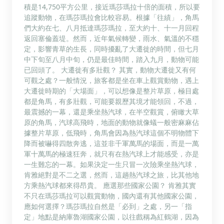
積是14,750平方公里，接近瑪莎瑪拉十倍的面積，所以要
追蹤動物，在瑪莎瑪拉會比較容易。根據「往績」，角馬
們大約在七、八月抵達瑪莎瑪拉，至大約十、十一月回程
返回塞倫蓋堤。然而，近年氣候轉變，雨水、氣溫的不穩
定，影響青草的生長，同時擾亂了大遷徙的時間，但七月
中下旬至八月中旬，仍是最佳時間，踏入九月，動物可能
已回頭了。 大遷徙有多壯觀？ 其實，動物大遷徙又有何
可觀之處？一般情況，旅客都是坐在車上觀賞動物，遇上
大遷徙時期的「大場面」，可以想像是整片草原，極目處
都是角馬，有多壯觀，可能要親歷其境才能領回，不過，
最震撼的一幕，還是乘坐熱汽球，在半空觀賞，俯瞰大草
原的角馬，汽球高飛時，地面的動物就像蟻一般密麻麻佔
據整片草原，低飛時，角馬會因為熱汽球這個不明物體下
降而被嚇得四散奔逃，這並非千軍萬馬的場面，而是一萬
軍十萬馬的極速狂奔，就只有在熱汽球上才能感受，亦是
一生難忘的一幕。如果決定一生只冒一次險乘坐熱汽球，
肯雅絕對是不二之選，然而，這趟熱汽球之旅，比其他地
方乘熱汽球都來得昂貴。 應選那些國家公園？ 肯雅其實
不只在瑪莎瑪拉可以觀賞動物，國內還有其他國家公園，
應如何選擇？瑪莎瑪拉自然是「必到」之處，另一「指
定」地點是納庫魯湖國家公園，以往戲稱為紅鶴湖，因為