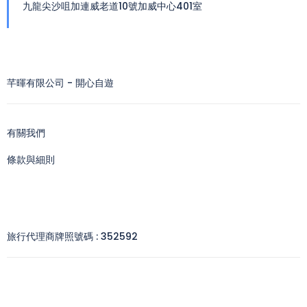
九龍尖沙咀加連威老道10號加威中心401室
芊暉有限公司 - 開心自遊
有關我們
條款與細則
旅行代理商牌照號碼 : 352592