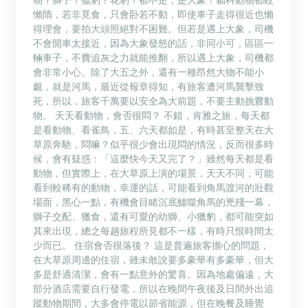
懶隋，若非覓食，只會卧若不動，即使車子走得很近也懶
得理會，要拍大頭照絕對不困難。但若是遇上大象，司機
不會開車太接近，因為大象發怒的話，非同小可，區區一
輛車子，不費追灰之力就能推翻，所以遇上大象，司機都
會非常小心。除了大五之外，還有一種昂然大物不能小
覷，就是河馬，最近從報章得知，有旅客遭河馬襲擊致
死，所以，旅客千萬要以安全為大前題，不要主動挑釁動
物。 天天看動物，會否很悶？ 不錯，肯雅之旅，每天都
是看動物、看雀鳥，五、六天都如是，有時甚至整天在大
草原奔馳，悶嘛？似乎很少會出現悶的情況，反而很多時
候，會有疑惑：「這麼快今天又完了？」雖然每天都是看
動物，但實際上，在大草原上演的場景，天天不同，可能
看到較稀有的動物，幸運的話，可能看到角馬渡河的壯觀
場面，黑心一點，有機會目睹沉底鱷噬角馬的兇殘一幕，
獅子交配、獵食，還有可愛的幼獅、小獵豹，都可能突如
其來出現，總之每趟旅程所見都不一樣，有時只恨時間太
少而已。 住宿會否很落後？ 這是普遍旅客擔心的問題，
在大草原周邊的住宿，雖未敢說要多豪華有多豪華，但大
多是舒適清潔，會有一點意外的驚喜。因為地處偏遠，大
部分酒店需要自行發電，所以在晚間午夜後及日間外出追
蹤動物期間，大多會停電以節省能源，但在晚餐及睡覺