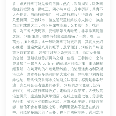
多，跟旅行團可能是最終選擇，然而，眾所周知，歐洲團
往往行程緊湊，動輒三、四小時車程，舟車勞頓，其實不
太合長者。自由行較彈性，可以將行程設計得舒適，可能
只遊覽兩、三個城市，但交通問題始終較令人擔心，無論
自駕抑或乘火車，仍不免屈在車廂，又要搬行李、找住
宿，為三餐大費周張。要輕鬆帶長者歐遊，非常推薦河船
之旅。 河船旅遊，很多時都會給船費嚇了一跳，兩、三
萬元，加上機票，比一般歐洲團可能更昂貴，其實只要細
心揀選，避過六至八月的旺季，及早預訂，河船的早鳥優
惠不時有驚喜。 河船可以視之為交通工具、酒店及餐廳
的合體，登船後就毋須再為交通、住宿、三餐擔心，之前
曾參加了一趟八天 Luftner 的多瑙河河船之旅，由德國柏
紹登船，在匈牙利的布達佩斯離船，沿途經過奧地利及斯
洛伐克，遊覽多個多瑙河畔的大城小鎮，包括奧地利首都
維也納、斯洛伐克首都布拉迪斯拉法等等，感覺是非常舒
適，完全符合長者旅遊的要求。 河船的房間寛敞，設有
衣帽間，可以將行李喼收好，電動特大觀景窗，方便欣賞
沿途風景，設施媲美豪華酒店，在船上住宿七晚，毋須收
拾行李，省卻不少時間及麻煩。河道水面平靜，行駛時寧
靜，相信不會有暈船浪之弊，晚間睡覺亦不覺是在航行
中。河船的餐廳照顧了三餐，在不同國家地區，選用當地