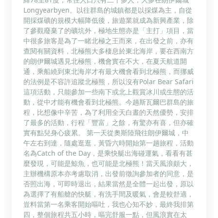
Longyearbyen。以往群島的城鎮都是以採煤為主，自從
開採煤礦的規模大幅降低後，旅遊業就成為新興產業，除
了參觀廢棄了的礦坑外，極地生態亦是「主打」項目，當
中很多旅客是為了一睹北極之王而來，在出發之前，亦有
查閱有關資料，北極熊大多棲息於東北海岸，要在西南方
的朗伊爾城遇見北極熊，機會實在不大，在夏天航道開
通，乘船繞到東北海岸才有最大機會看到北極熊，而挪威
的法例是不容許追蹤北極熊，所以沒有Polar Bear Safari
這項活動，只能參加一些南下或北上觀賞冰川或生態的活
動，從中才能有機會看到北極熊。今趟斯瓦爾巴群島的旅
程，比想像中辛苦，為了利用全天白晝的天然優勢，安排
了最多的活動，行程「豐富」之餘，有驚亦有喜，但亦確
實有點兒身心疲累。 第一天從奧斯陸飛往朗伊爾城，中
午左右到達，隨處逛逛，黃昏六時開始第一趟旅程，活動
名為Catch of the Day，是乘快艇出海碰運氣，看看有甚
麼發現，可能是鯨魚，也可能是北極熊！當天風浪頗大，
主辦機構原本亦考慮取消，出發前徵詢參加者的同意，是
否照出海，可即時退出，結果當然是全體一起出發，原以
為選擇了有船艙的快艇，有洗手間及暖氣，會是較舒適，
豈料當第一名乘客開始嘔吐，我也心知不妙，最終我排第
四，整個旅程共五小時，嘔完舒服一點，但風浪實在太