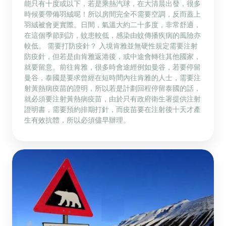
能只有十度或以下，若是乘熱汽球，在大清晨出發，很多
時候要帶備羽絨呢！所以房間完全不需要空調，反而蓋上
羽絨被會更實際。日間，氣溫大約二十多度，非常舒適，
在這個季節到訪，蚊患較低，感染由蚊傳播疾病的風險亦
較低。 需要打防疫針？ 入境肯雅並無硬性規定需要注射
防疫針，但若是由肯雅返港後，或中途會轉往其他國家，
就要留意。前往肯雅，很多時會途經例如曼谷，若要停留
曼谷，泰國是要求曾經在短時間內往肯雅的人士，需要注
射黃熱病疫苗的證明，所以若是計劃回程停留泰國的話，
就必須要注射黃熱病疫苗，由於只有政府衛生署提供注射
證明書，需要預約排期打針，而疫苗要在注射後十天才產
生有效抗體，所以必須儘早辦理。