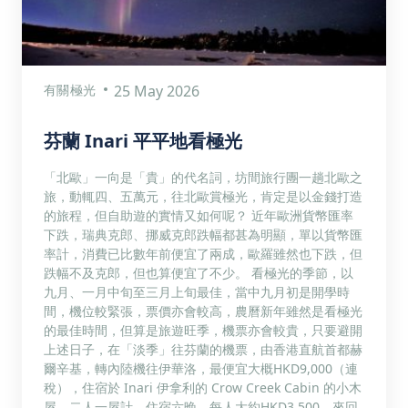
有關極光
25 May 2026
芬蘭 Inari 平平地看極光
「北歐」一向是「貴」的代名詞，坊間旅行團一趟北歐之
旅，動輒四、五萬元，往北歐賞極光，肯定是以金錢打造
的旅程，但自助遊的實情又如何呢？ 近年歐洲貨幣匯率
下跌，瑞典克郎、挪威克郎跌幅都甚為明顯，單以貨幣匯
率計，消費已比數年前便宜了兩成，歐羅雖然也下跌，但
跌幅不及克郎，但也算便宜了不少。 看極光的季節，以
九月、一月中旬至三月上旬最佳，當中九月初是開學時
間，機位較緊張，票價亦會較高，農曆新年雖然是看極光
的最佳時間，但算是旅遊旺季，機票亦會較貴，只要避開
上述日子，在「淡季」往芬蘭的機票，由香港直航首都赫
爾辛基，轉內陸機往伊華洛，最便宜大概HKD9,000（連
稅），住宿於 Inari 伊拿利的 Crow Creek Cabin 的小木
屋，二人一屋計，住宿六晚，每人大約HKD3,500，來回