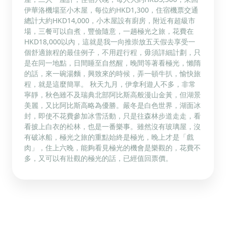
伊華洛機場至小木屋，每位約HKD1,300，住宿機票交通
總計大約HKD14,000，小木屋設有廚房，附近有超級市
場，三餐可以自煮，豐儉隨意，一趟極光之旅，花費在
HKD18,000以內，這就是我一向推崇放五天假去享受一
個舒適旅程的最佳例子，不用趕行程，毋須詳細計劃，只
是在同一地點，日間睡至自然醒，晚間等著看極光，懶隋
的話，來一碗湯麵，興致來的時候，弄一頓牛扒，愉快旅
程，就是這麼簡單。 秋天九月，伊拿利遊人不多，非常
寧靜，秋色雖不及瑞典北部阿比斯高般漫山金黃，但湖景
美麗，又比阿比斯高略為優勝。嚴冬是白色世界，湖面冰
封，即使不花費參加冰雪活動，只是往森林步道走走，看
看披上白衣的松林，也是一番樂事。雖然沒有玻璃屋，沒
有破冰船，極光之旅的重點始終是極光，晚上才是「戲
肉」，住上六晚，能夠看見極光的機會是樂觀的，花費不
多，又可以有壯觀的極光的話，已經值回票價。