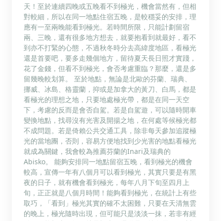
天！至於連續四晚或五晚看不到極光，機會當然有，但相
對較細，所以在同一地點住宿五晚，是較穩妥的安排，理
應有一至兩晚能看到極光。若時間所限，只能計劃留宿
兩、三晚，還有很多地方想去，就要抱看到就最好，看不
到亦不打緊的心態，不過秋冬時分去高緯度地區，看極光
還是首要吧，要多走幾個地方，留待夏天長日照才實踐，
花了金錢，但看不到極光，會否考慮重臨？那麼，還是多
留幾晚較划算。 至於地點，無論是北歐的芬蘭、瑞典、
挪威、冰島、格靈蘭，抑或是加拿大的黃刀、白馬，都是
看極光的理想之地，只要地處極光帶，都是在同一天空
下，考慮的反而是會否自駕。若是自駕遊，可以隨時開車
變換地點，找尋沒有光害及開揚之地，在何處等候極光都
不成問題。若是倚賴公共交通工具，除非每天參加追蹤極
光的當地團，否則，容易方便地找到少光害的地點看極光
就成為關鍵，我會較為推薦芬蘭的Inari及瑞典的
Abisko。 能夠安排同一地點留宿五晚，看到極光的機會
較高，宣傳一年有八個月可以看到極光，其實只要是有黑
夜的日子，就有機會看到極光，每年八月下旬至四月上
旬，正正就是八個月時間！能夠看到極光，在統計上有些
取巧，「看到」極光其實的確不太困難，只要在天清無雲
的晚上，極光隨時出現，但可能只是淡淡一抹，若非有經