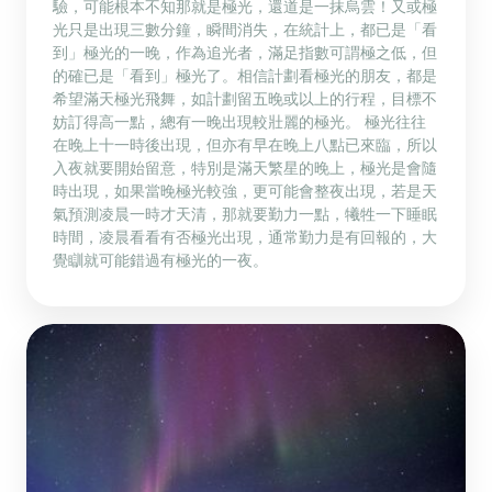
驗，可能根本不知那就是極光，還道是一抹烏雲！又或極
光只是出現三數分鐘，瞬間消失，在統計上，都已是「看
到」極光的一晚，作為追光者，滿足指數可謂極之低，但
的確已是「看到」極光了。相信計劃看極光的朋友，都是
希望滿天極光飛舞，如計劃留五晚或以上的行程，目標不
妨訂得高一點，總有一晚出現較壯麗的極光。 極光往往
在晚上十一時後出現，但亦有早在晚上八點已來臨，所以
入夜就要開始留意，特別是滿天繁星的晚上，極光是會隨
時出現，如果當晚極光較強，更可能會整夜出現，若是天
氣預測凌晨一時才天清，那就要勤力一點，犧牲一下睡眠
時間，凌晨看看有否極光出現，通常勤力是有回報的，大
覺瞓就可能錯過有極光的一夜。