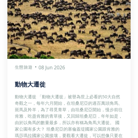
生態旅遊
08 Jun 2026
動物大遷徙
動物大遷徙 「動物大遷徙」被譽為世上必看的50大自然
奇觀之一，每年六月開始，在坦桑尼亞的過百萬頭角馬、
斑馬及羚羊，為了尋覓青草，由坦桑尼亞開始，慢步前往
肯雅，吃盡肯雅的青草後，又回歸坦桑尼亞，年年如是，
由於以角馬的數量最多，所以亦有稱為角馬大遷徙。 國
家公園有多大？ 坦桑尼亞的塞倫蓋堤國家公園跟肯雅的
瑪莎瑪拉國家公園接壤，要觀看大遷徙，可以想像只要在