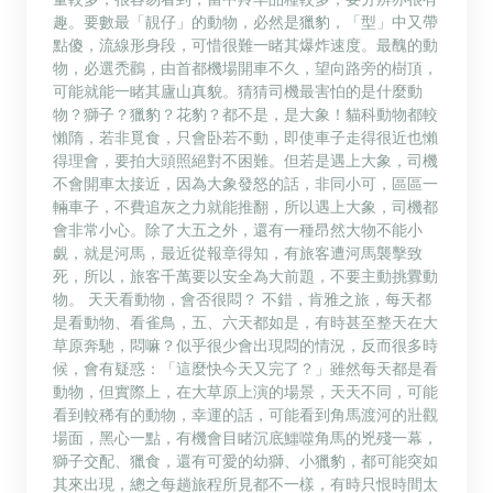
趣。要數最「靚仔」的動物，必然是獵豹，「型」中又帶
點傻，流線形身段，可惜很難一睹其爆炸速度。最醜的動
物，必選禿鸛，由首都機場開車不久，望向路旁的樹頂，
可能就能一睹其廬山真貌。猜猜司機最害怕的是什麼動
物？獅子？獵豹？花豹？都不是，是大象！貓科動物都較
懶隋，若非覓食，只會卧若不動，即使車子走得很近也懶
得理會，要拍大頭照絕對不困難。但若是遇上大象，司機
不會開車太接近，因為大象發怒的話，非同小可，區區一
輛車子，不費追灰之力就能推翻，所以遇上大象，司機都
會非常小心。除了大五之外，還有一種昂然大物不能小
覷，就是河馬，最近從報章得知，有旅客遭河馬襲擊致
死，所以，旅客千萬要以安全為大前題，不要主動挑釁動
物。 天天看動物，會否很悶？ 不錯，肯雅之旅，每天都
是看動物、看雀鳥，五、六天都如是，有時甚至整天在大
草原奔馳，悶嘛？似乎很少會出現悶的情況，反而很多時
候，會有疑惑：「這麼快今天又完了？」雖然每天都是看
動物，但實際上，在大草原上演的場景，天天不同，可能
看到較稀有的動物，幸運的話，可能看到角馬渡河的壯觀
場面，黑心一點，有機會目睹沉底鱷噬角馬的兇殘一幕，
獅子交配、獵食，還有可愛的幼獅、小獵豹，都可能突如
其來出現，總之每趟旅程所見都不一樣，有時只恨時間太