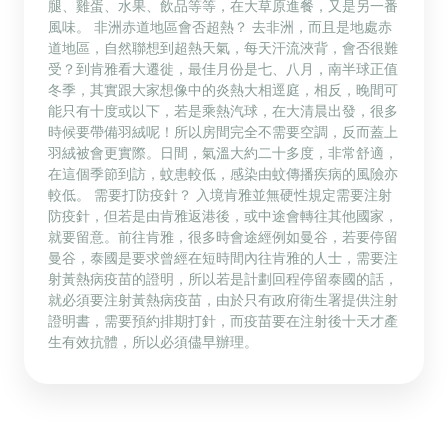
腿、雞蛋、水果、飲品等等，在大草原進餐，又是另一番
風味。 非洲赤道地區會否超熱？ 去非洲，而且是地處赤
道地區，自然聯想到超熱天氣，每天汗流浹背，會否很難
受？到肯雅看大遷徙，最佳月份是七、八月，南半球正值
冬季，其實跟大家想像中的炎熱大相逕庭，相反，晚間可
能只有十度或以下，若是乘熱汽球，在大清晨出發，很多
時候要帶備羽絨呢！所以房間完全不需要空調，反而蓋上
羽絨被會更實際。日間，氣溫大約二十多度，非常舒適，
在這個季節到訪，蚊患較低，感染由蚊傳播疾病的風險亦
較低。 需要打防疫針？ 入境肯雅並無硬性規定需要注射
防疫針，但若是由肯雅返港後，或中途會轉往其他國家，
就要留意。前往肯雅，很多時會途經例如曼谷，若要停留
曼谷，泰國是要求曾經在短時間內往肯雅的人士，需要注
射黃熱病疫苗的證明，所以若是計劃回程停留泰國的話，
就必須要注射黃熱病疫苗，由於只有政府衛生署提供注射
證明書，需要預約排期打針，而疫苗要在注射後十天才產
生有效抗體，所以必須儘早辦理。