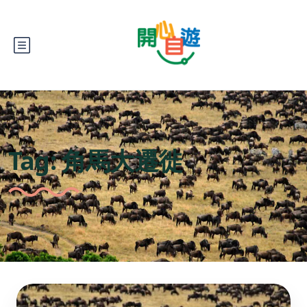
Tag:
角馬大遷徙