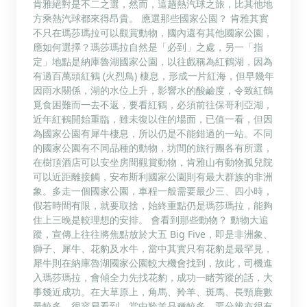
肯雅絕對是不二之選，然而，這趟熱汽球之旅，比其他地
方乘熱汽球都來得昂貴。 應選那些國家公園？ 肯雅其實
不只在瑪莎瑪拉可以觀賞動物，國內還有其他國家公園，
應如何選擇？瑪莎瑪拉自然是「必到」之處，另一「指
定」地點是納庫魯湖國家公園，以往戲稱為紅鶴湖，因為
有過百萬頭紅鶴 (火烈鳥) 棲息，形成一片紅海，但早幾年
因雨水關係，湖的水位上升，影響水的酸鹼度，令致紅鶴
覓食困難而一去不返，要看紅鶴，必須前往保哥利亞湖，
近年紅鶴開始重臨，雖未復以住的場面，已值一看，但因
為國家公園有犀牛棲息，所以仍是不能錯過的一站。不同
的國家公園有不同品種的動物，坊間的旅行團各有所選，
在樹頂酒店可以安坐房間觀賞動物，肯雅山有動物孤兒院
可以近距離接觸，安布斯利國家公園則有最大群族的非洲
象。多走一個國家公園，車程一般需要最少三、四小時，
假若時間有限，就要取捨，始終重點仍是瑪莎瑪拉，能夠
住上三晚是較理想的安排。 會看到那些動物？ 動物大追
蹤，宣傳上往往將焦點放於大五 Big Five，即是非洲象、
獅子、犀牛、花豹及水牛，當中其實只有花豹是最罕見，
犀牛則在納庫魯湖國家公園較大機會找到，故此，司機進
入瑪莎瑪拉，會傾全力先找花豹，成功一睹芳蹤的話，大
事幾近成功。在大草原上，角馬、羚羊、斑馬、長頸鹿數
量較多，很容易看到，當中羚羊品種較多，要分辨亦很有