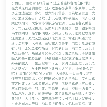
少而已。 住宿會否很落後？ 這是普遍旅客擔心的問題，
在大草原周邊的住宿，雖未敢說要多豪華有多豪華，但大
多是舒適清潔，會有一點意外的驚喜。因為地處偏遠，大
部分酒店需要自行發電，所以在晚間午夜後及日間外出追
蹤動物期間，大多會停電以節省能源，但在晚餐及睡覺
前，電仍是穩定供應。反而水的問題會多一點，很多時因
為水壓問題，熱水的供應未必穩定，所以，追蹤動物完畢
返回酒店，充電及洗澡必須優先處理。肯雅的帳篷式酒
店，是其中一大特色，住宿在大營幕中，內裡仍是應有盡
有，唯一是完全沒有隔音，房內的對話一清二楚，所以千
萬別說是非。帳篷酒店的保安問題，古裝劇用刀子割開帳
篷入內是可能發生的，只是相信入住的旅客沒這麼無聊，
外來的賊人，千里迢迢驅車而至，其實也甚困難，所以既
來之則安之，夜不閉戶也不會有太大問題。 食物是否難
吃？ 參加肯雅的動物追蹤團，大都包括一日三餐，除非
住在首都奈羅比，否則在國家公園附近的酒店，要外出都
非常困難，所以都會在酒店進餐，供應的都是正常西餐，
主菜肉類以牛、豬、雞、羊為主，蔬菜、沙律一應俱全，
配以意粉、薯菜、薄餅等等，未必會很精緻美味，但亦不
會難吃，大可放心。如在瑪莎瑪拉，可能全日追蹤動物，
不會返回酒店午膳，酒店會準備餐盒，包括三文治、雞